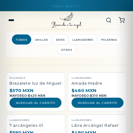
TODOS
ANILLOS
DIJES
LLAMADORES
PULSERAS
OTROS
QUEDAN POCAS PIEZAS
PULSERAS
LLAMADORES
Brazalete luz de Miguel
Amada Madre
$570 MXN
$460 MXN
MAYOREO:
$420 MXN
MAYOREO:
$310 MXN
AGREGAR AL CARRITO
AGREGAR AL CARRITO
LLAMADORES
LLAMADORES
7 arcángeles 01
Libra Arcángel Rafael
$590 MXN
$490 MXN