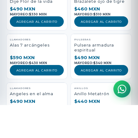
Dije Flor de la vida
Brazalete ojo de tigre
$490 MXN
$460 MXN
MAYOREO:
$330 MXN
MAYOREO:
$310 MXN
AGREGAR AL CARRITO
AGREGAR AL CARRITO
LLAMADORES
PULSERAS
Alas 7 arcángeles
Pulsera armadura
espiritual
$590 MXN
$490 MXN
MAYOREO:
$430 MXN
MAYOREO:
$340 MXN
AGREGAR AL CARRITO
AGREGAR AL CARRITO
LLAMADORES
ANILLOS
Angeles en el alma
Anillo Metatrón
$490 MXN
$440 MXN
MAYOREO:
$330 MXN
MAYOREO:
$290 MXN
AGREGAR AL CARRITO
AGREGAR AL CARRITO
PULSERAS
LLAMADORES
Pulsera vida Sana
San Medicina