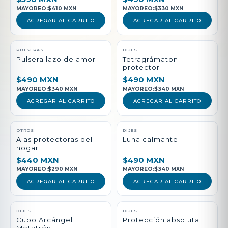
MAYOREO:
$410 MXN
MAYOREO:
$330 MXN
AGREGAR AL CARRITO
AGREGAR AL CARRITO
PULSERAS
DIJES
Pulsera lazo de amor
Tetragrámaton
protector
$490 MXN
$490 MXN
MAYOREO:
$340 MXN
MAYOREO:
$340 MXN
AGREGAR AL CARRITO
AGREGAR AL CARRITO
NUEVO
OTROS
DIJES
Alas protectoras del
Luna calmante
hogar
$440 MXN
$490 MXN
MAYOREO:
$290 MXN
MAYOREO:
$340 MXN
AGREGAR AL CARRITO
AGREGAR AL CARRITO
DIJES
DIJES
Cubo Arcángel
Protección absoluta