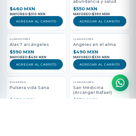
abundancia y salud.
$460 MXN
$550 MXN
MAYOREO:
$310 MXN
MAYOREO:
$390 MXN
AGREGAR AL CARRITO
AGREGAR AL CARRITO
LLAMADORES
LLAMADORES
Alas 7 arcángeles
Angeles en el alma
$590 MXN
$490 MXN
MAYOREO:
$430 MXN
MAYOREO:
$330 MXN
AGREGAR AL CARRITO
AGREGAR AL CARRITO
PULSERAS
LLAMADORES
Pulsera vida Sana
San Medicina
(Arcángel Rafael)
$650 MXN
$570 MXN
MAYOREO:
$490 MXN
MAYOREO:
$410 MXN
AGREGAR AL CARRITO
AGREGAR AL CARRITO
DIJES
PULSERAS
Escudo y espada
Pulsera arcángel del