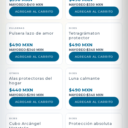
MAYOREO:
$410 MXN
MAYOREO:
$330 MXN
AGREGAR AL CARRITO
AGREGAR AL CARRITO
PULSERAS
DIJES
Pulsera lazo de amor
Tetragrámaton
protector
$490 MXN
$490 MXN
MAYOREO:
$340 MXN
MAYOREO:
$340 MXN
AGREGAR AL CARRITO
AGREGAR AL CARRITO
NUEVO
OTROS
DIJES
Alas protectoras del
Luna calmante
hogar
$440 MXN
$490 MXN
MAYOREO:
$290 MXN
MAYOREO:
$340 MXN
AGREGAR AL CARRITO
AGREGAR AL CARRITO
DIJES
DIJES
Cubo Arcángel
Protección absoluta