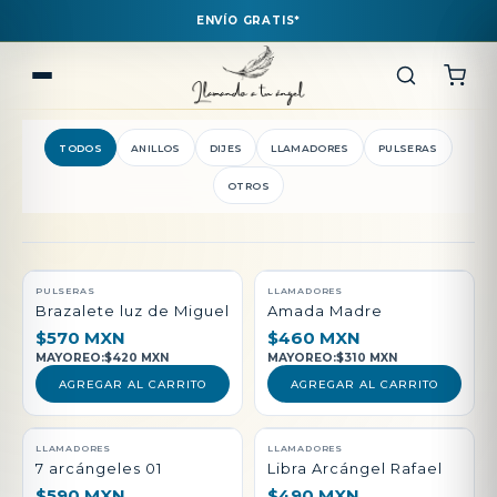
ENVÍO GRATIS*
TODOS
ANILLOS
DIJES
LLAMADORES
PULSERAS
OTROS
QUEDAN POCAS PIEZAS
PULSERAS
LLAMADORES
Brazalete luz de Miguel
Amada Madre
$570 MXN
$460 MXN
MAYOREO:
$420 MXN
MAYOREO:
$310 MXN
AGREGAR AL CARRITO
AGREGAR AL CARRITO
LLAMADORES
LLAMADORES
7 arcángeles 01
Libra Arcángel Rafael
$590 MXN
$490 MXN