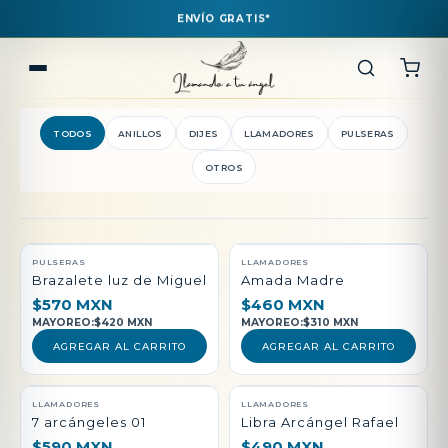
ENVÍO GRATIS*
TODOS
ANILLOS
DIJES
LLAMADORES
PULSERAS
OTROS
QUEDAN POCAS PIEZAS
PULSERAS
LLAMADORES
Brazalete luz de Miguel
Amada Madre
$570 MXN
$460 MXN
MAYOREO:
$420 MXN
MAYOREO:
$310 MXN
AGREGAR AL CARRITO
AGREGAR AL CARRITO
LLAMADORES
LLAMADORES
7 arcángeles 01
Libra Arcángel Rafael
$590 MXN
$490 MXN