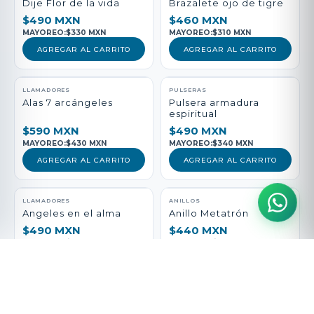
Dije Flor de la vida
Brazalete ojo de tigre
$490 MXN
$460 MXN
MAYOREO:
$330 MXN
MAYOREO:
$310 MXN
AGREGAR AL CARRITO
AGREGAR AL CARRITO
LLAMADORES
PULSERAS
Alas 7 arcángeles
Pulsera armadura
espiritual
$590 MXN
$490 MXN
MAYOREO:
$430 MXN
MAYOREO:
$340 MXN
AGREGAR AL CARRITO
AGREGAR AL CARRITO
LLAMADORES
ANILLOS
Angeles en el alma
Anillo Metatrón
$490 MXN
$440 MXN
MAYOREO:
$330 MXN
MAYOREO:
$290 MXN
AGREGAR AL CARRITO
AGREGAR AL CARRITO
PULSERAS
LLAMADORES
Pulsera vida Sana
San Medicina