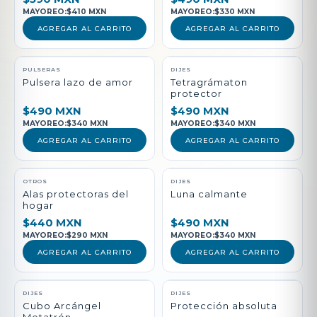
MAYOREO:
$410 MXN
MAYOREO:
$330 MXN
AGREGAR AL CARRITO
AGREGAR AL CARRITO
PULSERAS
DIJES
Pulsera lazo de amor
Tetragrámaton
protector
$490 MXN
$490 MXN
MAYOREO:
$340 MXN
MAYOREO:
$340 MXN
AGREGAR AL CARRITO
AGREGAR AL CARRITO
NUEVO
OTROS
DIJES
Alas protectoras del
Luna calmante
hogar
$440 MXN
$490 MXN
MAYOREO:
$290 MXN
MAYOREO:
$340 MXN
AGREGAR AL CARRITO
AGREGAR AL CARRITO
DIJES
DIJES
Cubo Arcángel
Protección absoluta