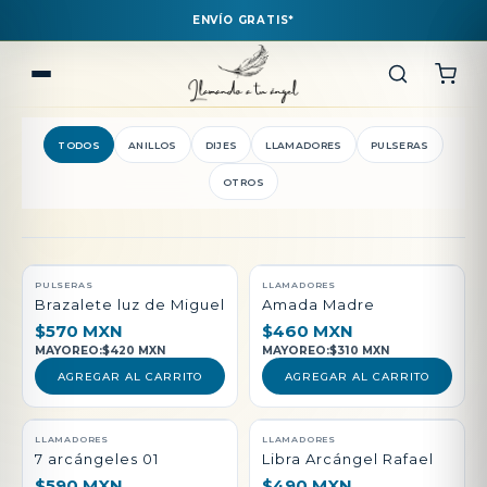
ENVÍO GRATIS*
TODOS
ANILLOS
DIJES
LLAMADORES
PULSERAS
OTROS
QUEDAN POCAS PIEZAS
PULSERAS
LLAMADORES
Brazalete luz de Miguel
Amada Madre
$570 MXN
$460 MXN
MAYOREO:
$420 MXN
MAYOREO:
$310 MXN
AGREGAR AL CARRITO
AGREGAR AL CARRITO
LLAMADORES
LLAMADORES
7 arcángeles 01
Libra Arcángel Rafael
$590 MXN
$490 MXN