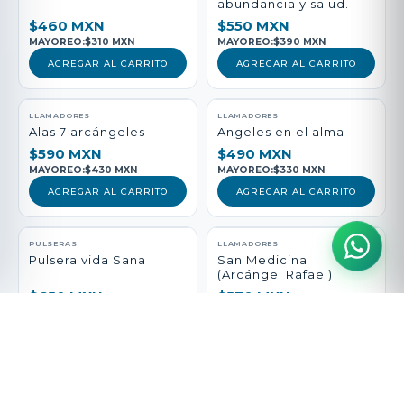
abundancia y salud.
$460 MXN
$550 MXN
MAYOREO:
$310 MXN
MAYOREO:
$390 MXN
AGREGAR AL CARRITO
AGREGAR AL CARRITO
LLAMADORES
LLAMADORES
Alas 7 arcángeles
Angeles en el alma
$590 MXN
$490 MXN
MAYOREO:
$430 MXN
MAYOREO:
$330 MXN
AGREGAR AL CARRITO
AGREGAR AL CARRITO
PULSERAS
LLAMADORES
Pulsera vida Sana
San Medicina
(Arcángel Rafael)
$650 MXN
$570 MXN
MAYOREO:
$490 MXN
MAYOREO:
$410 MXN
AGREGAR AL CARRITO
AGREGAR AL CARRITO
DIJES
PULSERAS
Escudo y espada
Pulsera arcángel del