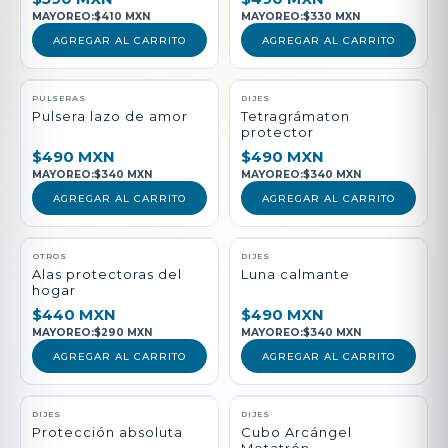
MAYOREO:
$410 MXN
MAYOREO:
$330 MXN
AGREGAR AL CARRITO
AGREGAR AL CARRITO
PULSERAS
DIJES
Pulsera lazo de amor
Tetragrámaton
protector
$490 MXN
$490 MXN
MAYOREO:
$340 MXN
MAYOREO:
$340 MXN
AGREGAR AL CARRITO
AGREGAR AL CARRITO
NUEVO
OTROS
DIJES
Alas protectoras del
Luna calmante
hogar
$440 MXN
$490 MXN
MAYOREO:
$290 MXN
MAYOREO:
$340 MXN
AGREGAR AL CARRITO
AGREGAR AL CARRITO
DIJES
DIJES
Protección absoluta
Cubo Arcángel