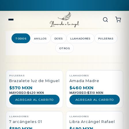
TODOS
ANILLOS
DIJES
LLAMADORES
PULSERAS
OTROS
QUEDAN POCAS PIEZAS
PULSERAS
LLAMADORES
Brazalete luz de Miguel
Amada Madre
$570 MXN
$460 MXN
MAYOREO:
$420 MXN
MAYOREO:
$310 MXN
AGREGAR AL CARRITO
AGREGAR AL CARRITO
LLAMADORES
LLAMADORES
7 arcángeles 01
Libra Arcángel Rafael
$590 MXN
$490 MXN