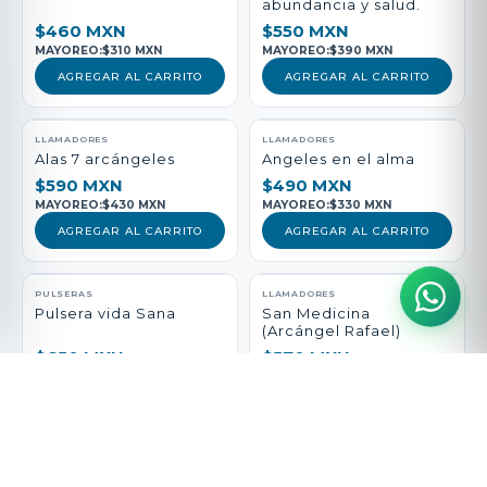
abundancia y salud.
$460 MXN
$550 MXN
MAYOREO:
$310 MXN
MAYOREO:
$390 MXN
AGREGAR AL CARRITO
AGREGAR AL CARRITO
LLAMADORES
LLAMADORES
Alas 7 arcángeles
Angeles en el alma
$590 MXN
$490 MXN
MAYOREO:
$430 MXN
MAYOREO:
$330 MXN
AGREGAR AL CARRITO
AGREGAR AL CARRITO
PULSERAS
LLAMADORES
Pulsera vida Sana
San Medicina
(Arcángel Rafael)
$650 MXN
$570 MXN
MAYOREO:
$490 MXN
MAYOREO:
$410 MXN
AGREGAR AL CARRITO
AGREGAR AL CARRITO
DIJES
PULSERAS
Escudo y espada
Pulsera arcángel del