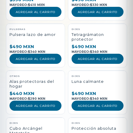
MAYOREO:
$410 MXN
MAYOREO:
$330 MXN
AGREGAR AL CARRITO
AGREGAR AL CARRITO
PULSERAS
DIJES
Pulsera lazo de amor
Tetragrámaton
protector
$490 MXN
$490 MXN
MAYOREO:
$340 MXN
MAYOREO:
$340 MXN
AGREGAR AL CARRITO
AGREGAR AL CARRITO
NUEVO
OTROS
DIJES
Alas protectoras del
Luna calmante
hogar
$440 MXN
$490 MXN
MAYOREO:
$290 MXN
MAYOREO:
$340 MXN
AGREGAR AL CARRITO
AGREGAR AL CARRITO
DIJES
DIJES
Cubo Arcángel
Protección absoluta