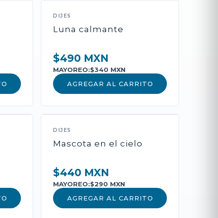
DIJES
l
Luna calmante
$490 MXN
MAYOREO:
$340 MXN
TO
AGREGAR AL CARRITO
roducto
DIJES
Mascota en el cielo
deseos, cadena y oración de
$440 MXN
MAYOREO:
$290 MXN
TO
AGREGAR AL CARRITO