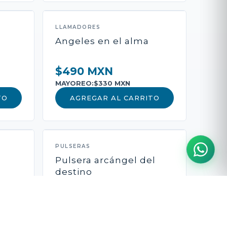
LLAMADORES
Angeles en el alma
$490 MXN
MAYOREO:
$330 MXN
TO
AGREGAR AL CARRITO
PULSERAS
Pulsera arcángel del
destino
$490 MXN
MAYOREO:
$340 MXN
TO
AGREGAR AL CARRITO