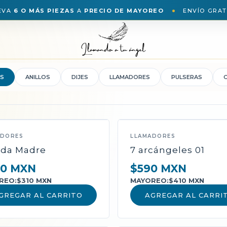
EVA
6 O MÁS PIEZAS
A
PRECIO DE MAYOREO
ENVÍO GRAT
S
ANILLOS
DIJES
LLAMADORES
PULSERAS
ADORES
LLAMADORES
da Madre
7 arcángeles 01
0 MXN
$590 MXN
REO:
$310 MXN
MAYOREO:
$410 MXN
GREGAR AL CARRITO
AGREGAR AL CARRI