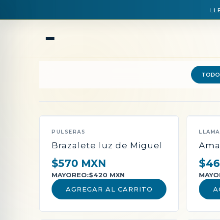
LL
TODO
QUEDAN POCAS PIEZAS
PULSERAS
LLAM
Brazalete luz de Miguel
Ama
$570 MXN
$46
MAYOREO:
$420 MXN
MAYO
AGREGAR AL CARRITO
A