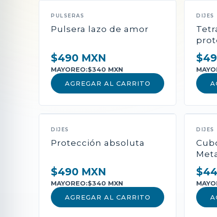
PULSERAS
DIJES
Pulsera lazo de amor
Tet
prot
$490 MXN
$49
MAYOREO:
$340 MXN
MAYO
AGREGAR AL CARRITO
A
DIJES
DIJES
Protección absoluta
Cub
Met
$490 MXN
$4
MAYOREO:
$340 MXN
MAYO
AGREGAR AL CARRITO
A