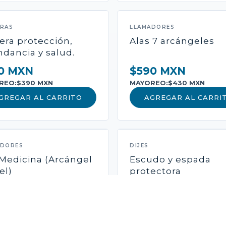
ERAS
LLAMADORES
era protección,
Alas 7 arcángeles
dancia y salud.
0 MXN
$590 MXN
REO:
$390 MXN
MAYOREO:
$430 MXN
GREGAR AL CARRITO
AGREGAR AL CARRI
ADORES
DIJES
Medicina (Arcángel
Escudo y espada
el)
protectora
0 MXN
$490 MXN
REO:
$410 MXN
MAYOREO:
$340 MXN
GREGAR AL CARRITO
AGREGAR AL CARRI