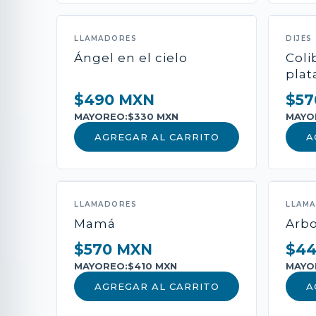
LLAMADORES
DIJES
Ángel en el cielo
Coli
plat
$490 MXN
$57
MAYOREO:
$330 MXN
MAYO
AGREGAR AL CARRITO
A
LLAMADORES
LLAM
Mamá
Arbo
$570 MXN
$4
MAYOREO:
$410 MXN
MAYO
AGREGAR AL CARRITO
A