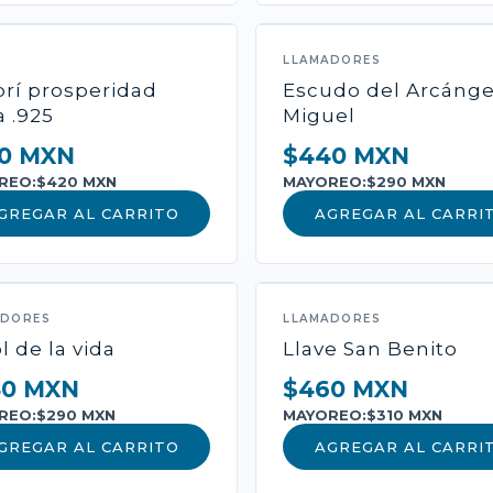
-
+
1
AÑ
LLAMADORES
brí prosperidad
Escudo del Arcánge
a .925
Miguel
Pago seguro con Mercado
0 MXN
$440 MXN
REO:
$420 MXN
MAYOREO:
$290 MXN
GREGAR AL CARRITO
AGREGAR AL CARRI
ADORES
LLAMADORES
l de la vida
Llave San Benito
40 MXN
$460 MXN
REO:
$290 MXN
MAYOREO:
$310 MXN
GREGAR AL CARRITO
AGREGAR AL CARRI