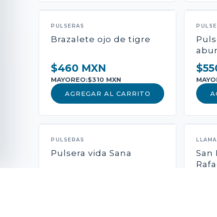
PULSERAS
PULS
Brazalete ojo de tigre
Puls
abun
$460 MXN
$55
MAYOREO:
$310 MXN
MAYO
AGREGAR AL CARRITO
A
PULSERAS
LLAM
Pulsera vida Sana
San 
Rafa
$650 MXN
$57
MAYOREO:
$490 MXN
MAYO
AGREGAR AL CARRITO
A