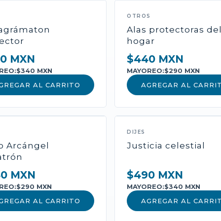
NUEVO
OTROS
ragrámaton
Alas protectoras de
ector
hogar
0 MXN
$440 MXN
REO:
$340 MXN
MAYOREO:
$290 MXN
GREGAR AL CARRITO
AGREGAR AL CARRI
CATEGORÍA
Nombre del P
DIJES
Descripción amplia...
o Arcángel
Justicia celestial
atrón
Incluye cofre de los 
activación.
40 MXN
$490 MXN
REO:
$290 MXN
MAYOREO:
$340 MXN
GREGAR AL CARRITO
AGREGAR AL CARRI
$0 MXN
$0 MXN
MAYOREO: