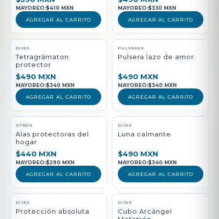
MAYOREO:
$410 MXN
MAYOREO:
$330 MXN
AGREGAR AL CARRITO
AGREGAR AL CARRITO
DIJES
PULSERAS
Tetragrámaton
Pulsera lazo de amor
protector
$490 MXN
$490 MXN
MAYOREO:
$340 MXN
MAYOREO:
$340 MXN
AGREGAR AL CARRITO
AGREGAR AL CARRITO
NUEVO
OTROS
DIJES
Alas protectoras del
Luna calmante
hogar
$440 MXN
$490 MXN
MAYOREO:
$290 MXN
MAYOREO:
$340 MXN
AGREGAR AL CARRITO
AGREGAR AL CARRITO
DIJES
DIJES
Protección absoluta
Cubo Arcángel