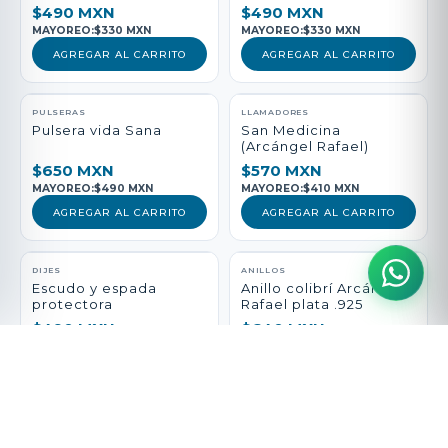
$490 MXN
$490 MXN
MAYOREO:
$330 MXN
MAYOREO:
$330 MXN
AGREGAR AL CARRITO
AGREGAR AL CARRITO
PULSERAS
LLAMADORES
Pulsera vida Sana
San Medicina
(Arcángel Rafael)
$650 MXN
$570 MXN
MAYOREO:
$490 MXN
MAYOREO:
$410 MXN
AGREGAR AL CARRITO
AGREGAR AL CARRITO
DIJES
ANILLOS
Escudo y espada
Anillo colibrí Arcángel
protectora
Rafael plata .925
$490 MXN
$640 MXN
MAYOREO:
$340 MXN
MAYOREO:
$490 MXN
AGREGAR AL CARRITO
AGREGAR AL CARRITO
ANILLOS
PULSERAS
Anillo Metatrón
Pulsera protección,