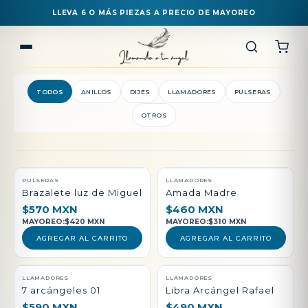
LLEVA 6 O MÁS PIEZAS A PRECIO DE MAYOREO
TODOS
ANILLOS
DIJES
LLAMADORES
PULSERAS
OTROS
QUEDAN POCAS PIEZAS
PULSERAS
LLAMADORES
Brazalete luz de Miguel
Amada Madre
$570 MXN
$460 MXN
MAYOREO:
$420 MXN
MAYOREO:
$310 MXN
AGREGAR AL CARRITO
AGREGAR AL CARRITO
LLAMADORES
LLAMADORES
7 arcángeles 01
Libra Arcángel Rafael
$590 MXN
$490 MXN