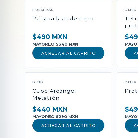
PULSERAS
DIJES
Pulsera lazo de amor
Tet
prot
$490 MXN
$49
MAYOREO:
$340 MXN
MAYO
AGREGAR AL CARRITO
A
DIJES
DIJES
Cubo Arcángel
Prot
Metatrón
$440 MXN
$49
MAYOREO:
$290 MXN
MAYO
AGREGAR AL CARRITO
A