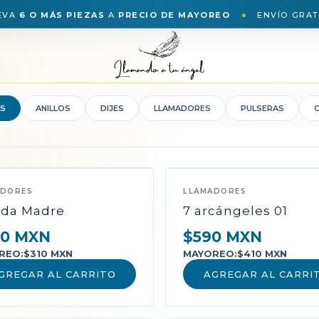
EVA
6 O MÁS PIEZAS
A
PRECIO DE MAYOREO
ENVÍO GRAT
S
ANILLOS
DIJES
LLAMADORES
PULSERAS
ADORES
LLAMADORES
da Madre
7 arcángeles 01
0 MXN
$590 MXN
REO:
$310 MXN
MAYOREO:
$410 MXN
GREGAR AL CARRITO
AGREGAR AL CARRI