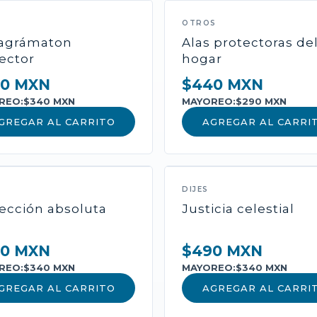
NUEVO
OTROS
ragrámaton
Alas protectoras de
ector
hogar
0 MXN
$440 MXN
REO:
$340 MXN
MAYOREO:
$290 MXN
GREGAR AL CARRITO
AGREGAR AL CARRI
CATEGORÍA
Nombre del P
DIJES
Descripción amplia...
ección absoluta
Justicia celestial
Incluye cofre de los 
activación.
0 MXN
$490 MXN
REO:
$340 MXN
MAYOREO:
$340 MXN
GREGAR AL CARRITO
AGREGAR AL CARRI
$0 MXN
$0 MXN
MAYOREO: