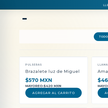
LL
TODO
QUEDAN POCAS PIEZAS
PULSERAS
LLAM
Brazalete luz de Miguel
Ama
$570 MXN
$46
MAYOREO:
$420 MXN
MAYO
AGREGAR AL CARRITO
A