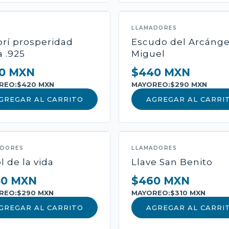
-
+
1
AÑ
LLAMADORES
brí prosperidad
Escudo del Arcánge
a .925
Miguel
Pago seguro con Mercado
0 MXN
$440 MXN
REO:
$420 MXN
MAYOREO:
$290 MXN
GREGAR AL CARRITO
AGREGAR AL CARRI
ADORES
LLAMADORES
l de la vida
Llave San Benito
40 MXN
$460 MXN
REO:
$290 MXN
MAYOREO:
$310 MXN
GREGAR AL CARRITO
AGREGAR AL CARRI