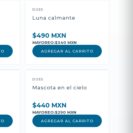
DIJES
l
Luna calmante
$490 MXN
MAYOREO:
$340 MXN
TO
AGREGAR AL CARRITO
roducto
DIJES
Mascota en el cielo
deseos, cadena y oración de
$440 MXN
MAYOREO:
$290 MXN
TO
AGREGAR AL CARRITO