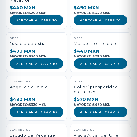
Metatrón
$440 MXN
$490 MXN
MAYOREO:
$290 MXN
MAYOREO:
$340 MXN
AGREGAR AL CARRITO
AGREGAR AL CARRITO
DIJES
DIJES
Justicia celestial
Mascota en el cielo
$490 MXN
$440 MXN
MAYOREO:
$340 MXN
MAYOREO:
$290 MXN
AGREGAR AL CARRITO
AGREGAR AL CARRITO
LLAMADORES
DIJES
Ángel en el cielo
Colibrí prosperidad
plata .925
$490 MXN
$570 MXN
MAYOREO:
$330 MXN
MAYOREO:
$420 MXN
AGREGAR AL CARRITO
AGREGAR AL CARRITO
LLAMADORES
LLAMADORES
Escudo del Arcángel
Piscis Arcángel Uriel