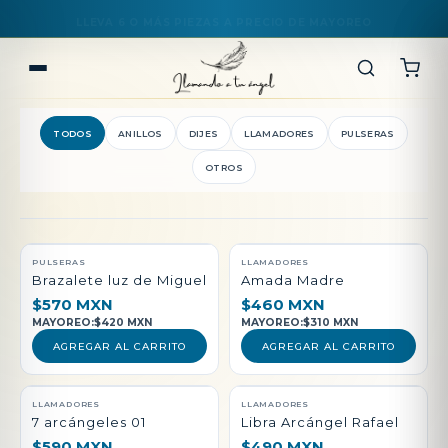
TODOS
ANILLOS
DIJES
LLAMADORES
PULSERAS
OTROS
QUEDAN POCAS PIEZAS
PULSERAS
LLAMADORES
Brazalete luz de Miguel
Amada Madre
$570 MXN
$460 MXN
MAYOREO:
$420 MXN
MAYOREO:
$310 MXN
AGREGAR AL CARRITO
AGREGAR AL CARRITO
LLAMADORES
LLAMADORES
7 arcángeles 01
Libra Arcángel Rafael
$590 MXN
$490 MXN