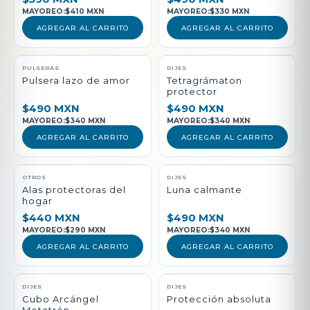
MAYOREO:
$410 MXN
MAYOREO:
$330 MXN
AGREGAR AL CARRITO
AGREGAR AL CARRITO
PULSERAS
DIJES
Pulsera lazo de amor
Tetragrámaton
protector
$490 MXN
$490 MXN
MAYOREO:
$340 MXN
MAYOREO:
$340 MXN
AGREGAR AL CARRITO
AGREGAR AL CARRITO
NUEVO
OTROS
DIJES
Alas protectoras del
Luna calmante
hogar
$440 MXN
$490 MXN
MAYOREO:
$290 MXN
MAYOREO:
$340 MXN
AGREGAR AL CARRITO
AGREGAR AL CARRITO
DIJES
DIJES
Cubo Arcángel
Protección absoluta