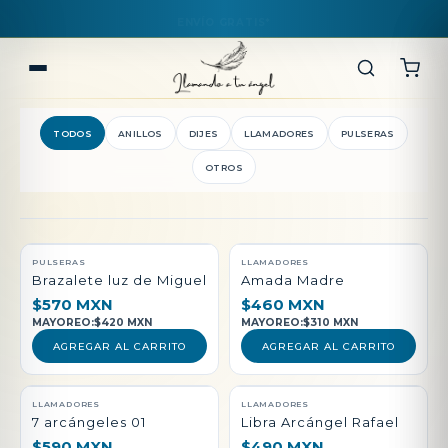
TODOS
ANILLOS
DIJES
LLAMADORES
PULSERAS
OTROS
QUEDAN POCAS PIEZAS
PULSERAS
LLAMADORES
Brazalete luz de Miguel
Amada Madre
$570 MXN
$460 MXN
MAYOREO:
$420 MXN
MAYOREO:
$310 MXN
AGREGAR AL CARRITO
AGREGAR AL CARRITO
LLAMADORES
LLAMADORES
7 arcángeles 01
Libra Arcángel Rafael
$590 MXN
$490 MXN