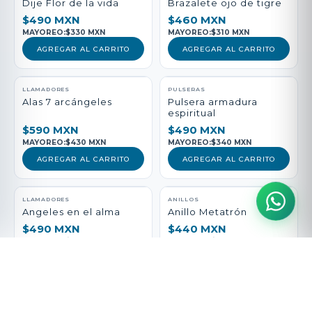
Dije Flor de la vida
Brazalete ojo de tigre
$490 MXN
$460 MXN
MAYOREO:
$330 MXN
MAYOREO:
$310 MXN
AGREGAR AL CARRITO
AGREGAR AL CARRITO
LLAMADORES
PULSERAS
Alas 7 arcángeles
Pulsera armadura
espiritual
$590 MXN
$490 MXN
MAYOREO:
$430 MXN
MAYOREO:
$340 MXN
AGREGAR AL CARRITO
AGREGAR AL CARRITO
LLAMADORES
ANILLOS
Angeles en el alma
Anillo Metatrón
$490 MXN
$440 MXN
MAYOREO:
$330 MXN
MAYOREO:
$290 MXN
AGREGAR AL CARRITO
AGREGAR AL CARRITO
PULSERAS
LLAMADORES
Pulsera vida Sana
San Medicina