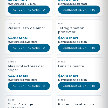
MAYOREO:
$410 MXN
MAYOREO:
$330 MXN
AGREGAR AL CARRITO
AGREGAR AL CARRITO
PULSERAS
DIJES
Pulsera lazo de amor
Tetragrámaton
protector
$490 MXN
$490 MXN
MAYOREO:
$340 MXN
MAYOREO:
$340 MXN
AGREGAR AL CARRITO
AGREGAR AL CARRITO
NUEVO
OTROS
DIJES
Alas protectoras del
Luna calmante
hogar
$440 MXN
$490 MXN
MAYOREO:
$290 MXN
MAYOREO:
$340 MXN
AGREGAR AL CARRITO
AGREGAR AL CARRITO
DIJES
DIJES
Cubo Arcángel
Protección absoluta