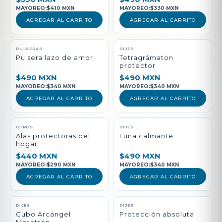
MAYOREO:
$410 MXN
MAYOREO:
$330 MXN
AGREGAR AL CARRITO
AGREGAR AL CARRITO
PULSERAS
DIJES
Pulsera lazo de amor
Tetragrámaton
protector
$490 MXN
$490 MXN
MAYOREO:
$340 MXN
MAYOREO:
$340 MXN
AGREGAR AL CARRITO
AGREGAR AL CARRITO
NUEVO
OTROS
DIJES
Alas protectoras del
Luna calmante
hogar
$440 MXN
$490 MXN
MAYOREO:
$290 MXN
MAYOREO:
$340 MXN
AGREGAR AL CARRITO
AGREGAR AL CARRITO
DIJES
DIJES
Cubo Arcángel
Protección absoluta