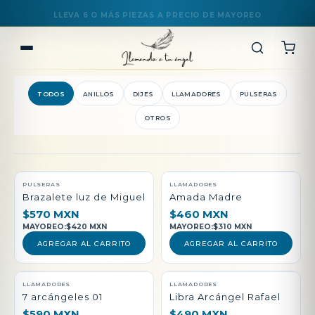
TODOS
ANILLOS
DIJES
LLAMADORES
PULSERAS
OTROS
QUEDAN POCAS PIEZAS
PULSERAS
LLAMADORES
Brazalete luz de Miguel
Amada Madre
$570 MXN
$460 MXN
MAYOREO:
$420 MXN
MAYOREO:
$310 MXN
AGREGAR AL CARRITO
AGREGAR AL CARRITO
LLAMADORES
LLAMADORES
7 arcángeles 01
Libra Arcángel Rafael
$590 MXN
$490 MXN