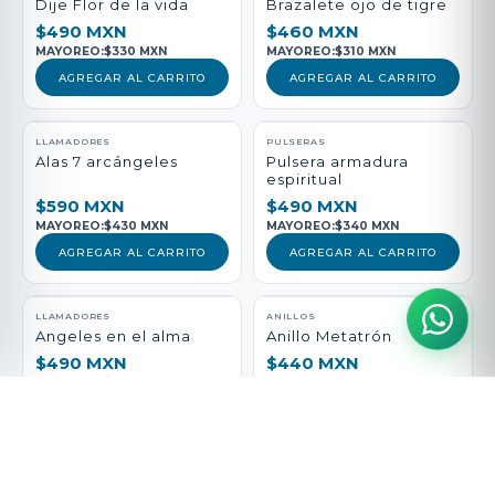
Dije Flor de la vida
Brazalete ojo de tigre
$490 MXN
$460 MXN
MAYOREO:
$330 MXN
MAYOREO:
$310 MXN
AGREGAR AL CARRITO
AGREGAR AL CARRITO
LLAMADORES
PULSERAS
Alas 7 arcángeles
Pulsera armadura
espiritual
$590 MXN
$490 MXN
MAYOREO:
$430 MXN
MAYOREO:
$340 MXN
AGREGAR AL CARRITO
AGREGAR AL CARRITO
LLAMADORES
ANILLOS
Angeles en el alma
Anillo Metatrón
$490 MXN
$440 MXN
MAYOREO:
$330 MXN
MAYOREO:
$290 MXN
AGREGAR AL CARRITO
AGREGAR AL CARRITO
PULSERAS
LLAMADORES
Pulsera vida Sana
San Medicina