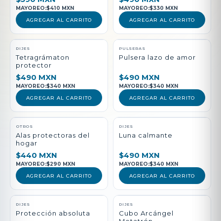
MAYOREO:
$410 MXN
MAYOREO:
$330 MXN
AGREGAR AL CARRITO
AGREGAR AL CARRITO
DIJES
PULSERAS
Tetragrámaton
Pulsera lazo de amor
protector
$490 MXN
$490 MXN
MAYOREO:
$340 MXN
MAYOREO:
$340 MXN
AGREGAR AL CARRITO
AGREGAR AL CARRITO
NUEVO
OTROS
DIJES
Alas protectoras del
Luna calmante
hogar
$440 MXN
$490 MXN
MAYOREO:
$290 MXN
MAYOREO:
$340 MXN
AGREGAR AL CARRITO
AGREGAR AL CARRITO
DIJES
DIJES
Protección absoluta
Cubo Arcángel