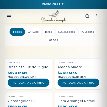
ENVÍO GRATIS*
TODOS
ANILLOS
DIJES
LLAMADORES
PULSERAS
OTROS
QUEDAN POCAS PIEZAS
PULSERAS
LLAMADORES
Brazalete luz de Miguel
Amada Madre
$570 MXN
$460 MXN
MAYOREO:
$420 MXN
MAYOREO:
$310 MXN
AGREGAR AL CARRITO
AGREGAR AL CARRITO
LLAMADORES
LLAMADORES
7 arcángeles 01
Libra Arcángel Rafael
$590 MXN
$490 MXN