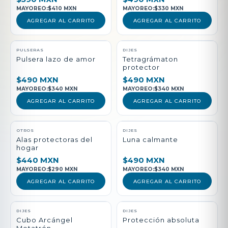
MAYOREO:
$410 MXN
MAYOREO:
$330 MXN
AGREGAR AL CARRITO
AGREGAR AL CARRITO
PULSERAS
DIJES
Pulsera lazo de amor
Tetragrámaton
protector
$490 MXN
$490 MXN
MAYOREO:
$340 MXN
MAYOREO:
$340 MXN
AGREGAR AL CARRITO
AGREGAR AL CARRITO
NUEVO
OTROS
DIJES
Alas protectoras del
Luna calmante
hogar
$440 MXN
$490 MXN
MAYOREO:
$290 MXN
MAYOREO:
$340 MXN
AGREGAR AL CARRITO
AGREGAR AL CARRITO
DIJES
DIJES
Cubo Arcángel
Protección absoluta