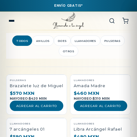
ENVÍO GRATIS*
TODOS
ANILLOS
DIJES
LLAMADORES
PULSERAS
OTROS
QUEDAN POCAS PIEZAS
PULSERAS
LLAMADORES
Brazalete luz de Miguel
Amada Madre
$570 MXN
$460 MXN
MAYOREO:
$420 MXN
MAYOREO:
$310 MXN
AGREGAR AL CARRITO
AGREGAR AL CARRITO
LLAMADORES
LLAMADORES
7 arcángeles 01
Libra Arcángel Rafael
$590 MXN
$490 MXN