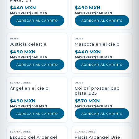
Metatrón
$440 MXN
$490 MXN
MAYOREO:
$290 MXN
MAYOREO:
$340 MXN
AGREGAR AL CARRITO
AGREGAR AL CARRITO
DIJES
DIJES
Justicia celestial
Mascota en el cielo
$490 MXN
$440 MXN
MAYOREO:
$340 MXN
MAYOREO:
$290 MXN
AGREGAR AL CARRITO
AGREGAR AL CARRITO
LLAMADORES
DIJES
Ángel en el cielo
Colibrí prosperidad
plata .925
$490 MXN
$570 MXN
MAYOREO:
$330 MXN
MAYOREO:
$420 MXN
AGREGAR AL CARRITO
AGREGAR AL CARRITO
LLAMADORES
LLAMADORES
Escudo del Arcángel
Piscis Arcángel Uriel