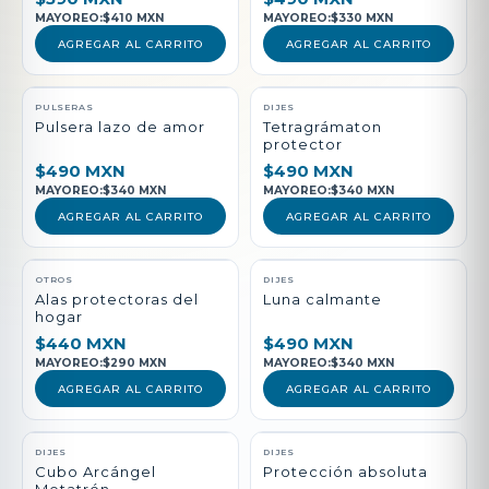
MAYOREO:
$410 MXN
MAYOREO:
$330 MXN
AGREGAR AL CARRITO
AGREGAR AL CARRITO
PULSERAS
DIJES
Pulsera lazo de amor
Tetragrámaton
protector
$490 MXN
$490 MXN
MAYOREO:
$340 MXN
MAYOREO:
$340 MXN
AGREGAR AL CARRITO
AGREGAR AL CARRITO
NUEVO
OTROS
DIJES
Alas protectoras del
Luna calmante
hogar
$440 MXN
$490 MXN
MAYOREO:
$290 MXN
MAYOREO:
$340 MXN
AGREGAR AL CARRITO
AGREGAR AL CARRITO
DIJES
DIJES
Cubo Arcángel
Protección absoluta