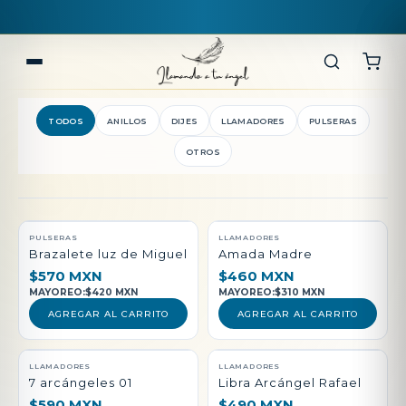
TODOS
ANILLOS
DIJES
LLAMADORES
PULSERAS
OTROS
QUEDAN POCAS PIEZAS
PULSERAS
LLAMADORES
Brazalete luz de Miguel
Amada Madre
$570 MXN
$460 MXN
MAYOREO:
$420 MXN
MAYOREO:
$310 MXN
AGREGAR AL CARRITO
AGREGAR AL CARRITO
LLAMADORES
LLAMADORES
7 arcángeles 01
Libra Arcángel Rafael
$590 MXN
$490 MXN