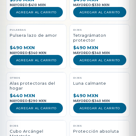
MAYOREO:
$410 MXN
MAYOREO:
$330 MXN
AGREGAR AL CARRITO
AGREGAR AL CARRITO
PULSERAS
DIJES
Pulsera lazo de amor
Tetragrámaton
protector
$490 MXN
$490 MXN
MAYOREO:
$340 MXN
MAYOREO:
$340 MXN
AGREGAR AL CARRITO
AGREGAR AL CARRITO
NUEVO
OTROS
DIJES
Alas protectoras del
Luna calmante
hogar
$440 MXN
$490 MXN
MAYOREO:
$290 MXN
MAYOREO:
$340 MXN
AGREGAR AL CARRITO
AGREGAR AL CARRITO
DIJES
DIJES
Cubo Arcángel
Protección absoluta