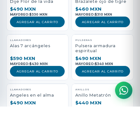
Dije Flor de la vida
Brazalete ojo de tigre
$490 MXN
$460 MXN
MAYOREO:
$330 MXN
MAYOREO:
$310 MXN
AGREGAR AL CARRITO
AGREGAR AL CARRITO
LLAMADORES
PULSERAS
Alas 7 arcángeles
Pulsera armadura
espiritual
$590 MXN
$490 MXN
MAYOREO:
$430 MXN
MAYOREO:
$340 MXN
AGREGAR AL CARRITO
AGREGAR AL CARRITO
LLAMADORES
ANILLOS
Angeles en el alma
Anillo Metatrón
$490 MXN
$440 MXN
MAYOREO:
$330 MXN
MAYOREO:
$290 MXN
AGREGAR AL CARRITO
AGREGAR AL CARRITO
PULSERAS
LLAMADORES
Pulsera vida Sana
San Medicina