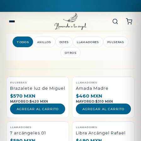
TODOS
ANILLOS
DIJES
LLAMADORES
PULSERAS
OTROS
QUEDAN POCAS PIEZAS
PULSERAS
LLAMADORES
Brazalete luz de Miguel
Amada Madre
$570 MXN
$460 MXN
MAYOREO:
$420 MXN
MAYOREO:
$310 MXN
AGREGAR AL CARRITO
AGREGAR AL CARRITO
LLAMADORES
LLAMADORES
7 arcángeles 01
Libra Arcángel Rafael
$590 MXN
$490 MXN