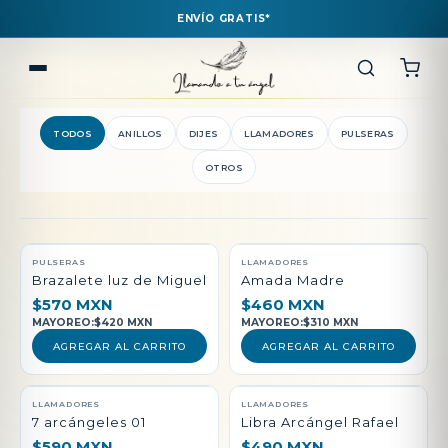
ENVÍO GRATIS*
TODOS
ANILLOS
DIJES
LLAMADORES
PULSERAS
OTROS
QUEDAN POCAS PIEZAS
PULSERAS
LLAMADORES
Brazalete luz de Miguel
Amada Madre
$570 MXN
$460 MXN
MAYOREO:
$420 MXN
MAYOREO:
$310 MXN
AGREGAR AL CARRITO
AGREGAR AL CARRITO
LLAMADORES
LLAMADORES
7 arcángeles 01
Libra Arcángel Rafael
$590 MXN
$490 MXN