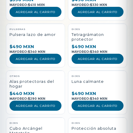
MAYOREO:
$410 MXN
MAYOREO:
$330 MXN
AGREGAR AL CARRITO
AGREGAR AL CARRITO
PULSERAS
DIJES
Pulsera lazo de amor
Tetragrámaton
protector
$490 MXN
$490 MXN
MAYOREO:
$340 MXN
MAYOREO:
$340 MXN
AGREGAR AL CARRITO
AGREGAR AL CARRITO
NUEVO
OTROS
DIJES
Alas protectoras del
Luna calmante
hogar
$440 MXN
$490 MXN
MAYOREO:
$290 MXN
MAYOREO:
$340 MXN
AGREGAR AL CARRITO
AGREGAR AL CARRITO
DIJES
DIJES
Cubo Arcángel
Protección absoluta