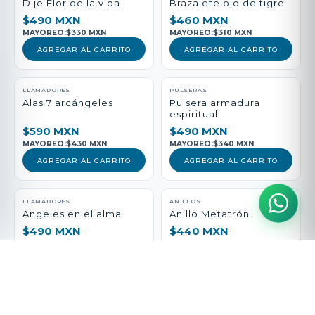
Dije Flor de la vida
Brazalete ojo de tigre
$490 MXN
$460 MXN
MAYOREO:
$330 MXN
MAYOREO:
$310 MXN
AGREGAR AL CARRITO
AGREGAR AL CARRITO
LLAMADORES
PULSERAS
Alas 7 arcángeles
Pulsera armadura
espiritual
$590 MXN
$490 MXN
MAYOREO:
$430 MXN
MAYOREO:
$340 MXN
AGREGAR AL CARRITO
AGREGAR AL CARRITO
LLAMADORES
ANILLOS
Angeles en el alma
Anillo Metatrón
$490 MXN
$440 MXN
MAYOREO:
$330 MXN
MAYOREO:
$290 MXN
AGREGAR AL CARRITO
AGREGAR AL CARRITO
PULSERAS
LLAMADORES
Pulsera vida Sana
San Medicina