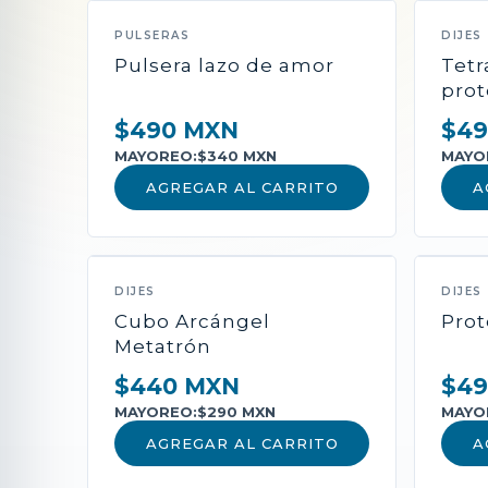
PULSERAS
DIJES
Pulsera lazo de amor
Tet
prot
$490 MXN
$49
MAYOREO:
$340 MXN
MAYO
AGREGAR AL CARRITO
A
DIJES
DIJES
Cubo Arcángel
Prot
Metatrón
$440 MXN
$49
MAYOREO:
$290 MXN
MAYO
AGREGAR AL CARRITO
A