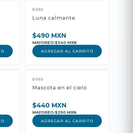
DIJES
l
Luna calmante
$490 MXN
MAYOREO:
$340 MXN
TO
AGREGAR AL CARRITO
roducto
DIJES
Mascota en el cielo
deseos, cadena y oración de
$440 MXN
MAYOREO:
$290 MXN
TO
AGREGAR AL CARRITO