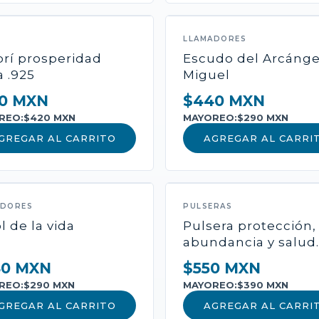
$0 MXN
MAYOREO:
LLAMADORES
-
+
1
AÑ
brí prosperidad
Escudo del Arcánge
a .925
Miguel
0 MXN
$440 MXN
Pago seguro con Mercado
REO:
$420 MXN
MAYOREO:
$290 MXN
GREGAR AL CARRITO
AGREGAR AL CARRI
ADORES
PULSERAS
l de la vida
Pulsera protección,
abundancia y salud.
40 MXN
$550 MXN
REO:
$290 MXN
MAYOREO:
$390 MXN
GREGAR AL CARRITO
AGREGAR AL CARRI