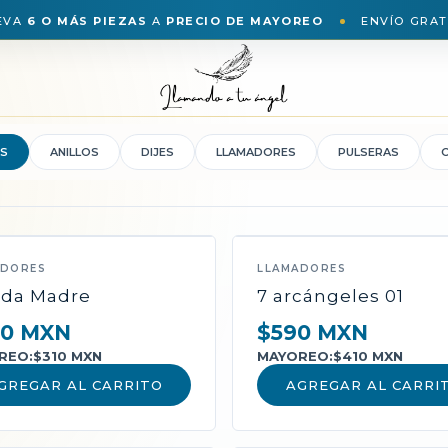
EVA
6 O MÁS PIEZAS
A
PRECIO DE MAYOREO
ENVÍO GRAT
S
ANILLOS
DIJES
LLAMADORES
PULSERAS
ADORES
LLAMADORES
da Madre
7 arcángeles 01
0 MXN
$590 MXN
REO:
$310 MXN
MAYOREO:
$410 MXN
GREGAR AL CARRITO
AGREGAR AL CARRI