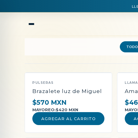
LL
TODO
QUEDAN POCAS PIEZAS
PULSERAS
LLAM
Brazalete luz de Miguel
Ama
$570 MXN
$46
MAYOREO:
$420 MXN
MAYO
AGREGAR AL CARRITO
A