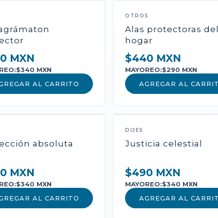
NUEVO
OTROS
ragrámaton
Alas protectoras de
ector
hogar
0 MXN
$440 MXN
REO:
$340 MXN
MAYOREO:
$290 MXN
GREGAR AL CARRITO
AGREGAR AL CARRI
CATEGORÍA
Nombre del P
DIJES
ección absoluta
Justicia celestial
Descripción amplia...
Incluye cofre de los 
0 MXN
$490 MXN
activación.
REO:
$340 MXN
MAYOREO:
$340 MXN
GREGAR AL CARRITO
AGREGAR AL CARRI
$0 MXN