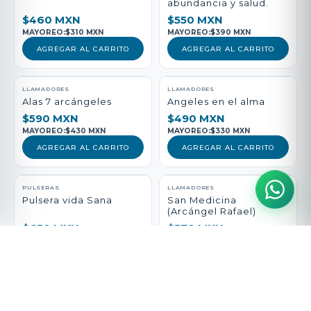
abundancia y salud.
$460 MXN
$550 MXN
MAYOREO:
$310 MXN
MAYOREO:
$390 MXN
AGREGAR AL CARRITO
AGREGAR AL CARRITO
LLAMADORES
LLAMADORES
Alas 7 arcángeles
Angeles en el alma
$590 MXN
$490 MXN
MAYOREO:
$430 MXN
MAYOREO:
$330 MXN
AGREGAR AL CARRITO
AGREGAR AL CARRITO
PULSERAS
LLAMADORES
Pulsera vida Sana
San Medicina
(Arcángel Rafael)
$650 MXN
$570 MXN
MAYOREO:
$490 MXN
MAYOREO:
$410 MXN
AGREGAR AL CARRITO
AGREGAR AL CARRITO
DIJES
PULSERAS
Escudo y espada
Pulsera arcángel del