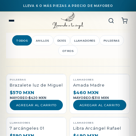
LLEVA 6 O MÁS PIEZAS A PRECIO DE MAYOREO
TODOS
ANILLOS
DIJES
LLAMADORES
PULSERAS
OTROS
QUEDAN POCAS PIEZAS
PULSERAS
LLAMADORES
Brazalete luz de Miguel
Amada Madre
$570 MXN
$460 MXN
MAYOREO:
$420 MXN
MAYOREO:
$310 MXN
AGREGAR AL CARRITO
AGREGAR AL CARRITO
LLAMADORES
LLAMADORES
7 arcángeles 01
Libra Arcángel Rafael
$590 MXN
$490 MXN