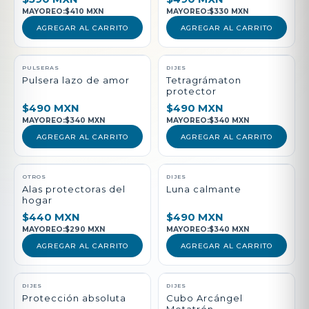
MAYOREO:
$410 MXN
MAYOREO:
$330 MXN
AGREGAR AL CARRITO
AGREGAR AL CARRITO
PULSERAS
DIJES
Pulsera lazo de amor
Tetragrámaton
protector
$490 MXN
$490 MXN
MAYOREO:
$340 MXN
MAYOREO:
$340 MXN
AGREGAR AL CARRITO
AGREGAR AL CARRITO
NUEVO
OTROS
DIJES
Alas protectoras del
Luna calmante
hogar
$440 MXN
$490 MXN
MAYOREO:
$290 MXN
MAYOREO:
$340 MXN
AGREGAR AL CARRITO
AGREGAR AL CARRITO
DIJES
DIJES
Protección absoluta
Cubo Arcángel