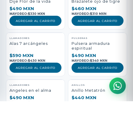
Dije Flor de la vida
Brazalete ojo de tigre
$490 MXN
$460 MXN
MAYOREO:
$330 MXN
MAYOREO:
$310 MXN
AGREGAR AL CARRITO
AGREGAR AL CARRITO
LLAMADORES
PULSERAS
Alas 7 arcángeles
Pulsera armadura
espiritual
$590 MXN
$490 MXN
MAYOREO:
$430 MXN
MAYOREO:
$340 MXN
AGREGAR AL CARRITO
AGREGAR AL CARRITO
LLAMADORES
ANILLOS
Angeles en el alma
Anillo Metatrón
$490 MXN
$440 MXN
MAYOREO:
$330 MXN
MAYOREO:
$290 MXN
AGREGAR AL CARRITO
AGREGAR AL CARRITO
PULSERAS
LLAMADORES
Pulsera vida Sana
San Medicina