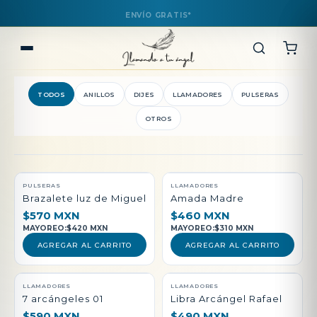
TODOS
ANILLOS
DIJES
LLAMADORES
PULSERAS
OTROS
QUEDAN POCAS PIEZAS
PULSERAS
LLAMADORES
Brazalete luz de Miguel
Amada Madre
$570 MXN
$460 MXN
MAYOREO:
$420 MXN
MAYOREO:
$310 MXN
AGREGAR AL CARRITO
AGREGAR AL CARRITO
LLAMADORES
LLAMADORES
7 arcángeles 01
Libra Arcángel Rafael
$590 MXN
$490 MXN