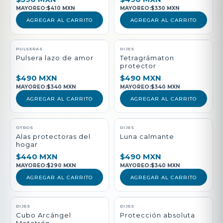
MAYOREO:
$410 MXN
MAYOREO:
$330 MXN
AGREGAR AL CARRITO
AGREGAR AL CARRITO
PULSERAS
DIJES
Pulsera lazo de amor
Tetragrámaton
protector
$490 MXN
$490 MXN
MAYOREO:
$340 MXN
MAYOREO:
$340 MXN
AGREGAR AL CARRITO
AGREGAR AL CARRITO
NUEVO
OTROS
DIJES
Alas protectoras del
Luna calmante
hogar
$440 MXN
$490 MXN
MAYOREO:
$290 MXN
MAYOREO:
$340 MXN
AGREGAR AL CARRITO
AGREGAR AL CARRITO
DIJES
DIJES
Cubo Arcángel
Protección absoluta