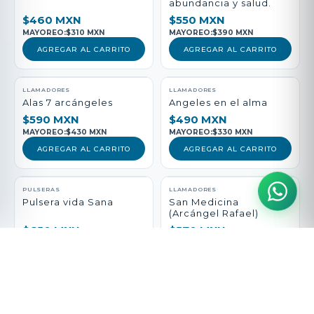
abundancia y salud.
$460 MXN
$550 MXN
MAYOREO:
$310 MXN
MAYOREO:
$390 MXN
AGREGAR AL CARRITO
AGREGAR AL CARRITO
LLAMADORES
LLAMADORES
Alas 7 arcángeles
Angeles en el alma
$590 MXN
$490 MXN
MAYOREO:
$430 MXN
MAYOREO:
$330 MXN
AGREGAR AL CARRITO
AGREGAR AL CARRITO
PULSERAS
LLAMADORES
Pulsera vida Sana
San Medicina
(Arcángel Rafael)
$650 MXN
$570 MXN
MAYOREO:
$490 MXN
MAYOREO:
$410 MXN
AGREGAR AL CARRITO
AGREGAR AL CARRITO
DIJES
PULSERAS
Escudo y espada
Pulsera arcángel del