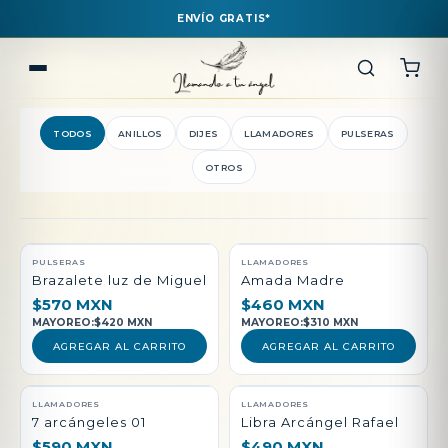
ENVÍO GRATIS*
TODOS
ANILLOS
DIJES
LLAMADORES
PULSERAS
OTROS
QUEDAN POCAS PIEZAS
PULSERAS
LLAMADORES
Brazalete luz de Miguel
Amada Madre
$570 MXN
$460 MXN
MAYOREO:
$420 MXN
MAYOREO:
$310 MXN
AGREGAR AL CARRITO
AGREGAR AL CARRITO
LLAMADORES
LLAMADORES
7 arcángeles 01
Libra Arcángel Rafael
$590 MXN
$490 MXN