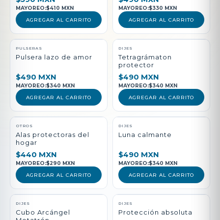
MAYOREO:
$410 MXN
MAYOREO:
$330 MXN
AGREGAR AL CARRITO
AGREGAR AL CARRITO
PULSERAS
DIJES
Pulsera lazo de amor
Tetragrámaton
protector
$490 MXN
$490 MXN
MAYOREO:
$340 MXN
MAYOREO:
$340 MXN
AGREGAR AL CARRITO
AGREGAR AL CARRITO
NUEVO
OTROS
DIJES
Alas protectoras del
Luna calmante
hogar
$440 MXN
$490 MXN
MAYOREO:
$290 MXN
MAYOREO:
$340 MXN
AGREGAR AL CARRITO
AGREGAR AL CARRITO
DIJES
DIJES
Cubo Arcángel
Protección absoluta