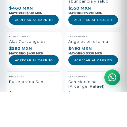
abundancia y salud.
$460 MXN
$550 MXN
MAYOREO:
$310 MXN
MAYOREO:
$390 MXN
AGREGAR AL CARRITO
AGREGAR AL CARRITO
LLAMADORES
LLAMADORES
Alas 7 arcángeles
Angeles en el alma
$590 MXN
$490 MXN
MAYOREO:
$430 MXN
MAYOREO:
$330 MXN
AGREGAR AL CARRITO
AGREGAR AL CARRITO
PULSERAS
LLAMADORES
Pulsera vida Sana
San Medicina
(Arcángel Rafael)
$650 MXN
$570 MXN
MAYOREO:
$490 MXN
MAYOREO:
$410 MXN
AGREGAR AL CARRITO
AGREGAR AL CARRITO
DIJES
PULSERAS
Escudo y espada
Pulsera arcángel del