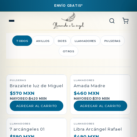
ENVÍO GRATIS*
TODOS
ANILLOS
DIJES
LLAMADORES
PULSERAS
OTROS
QUEDAN POCAS PIEZAS
PULSERAS
LLAMADORES
Brazalete luz de Miguel
Amada Madre
$570 MXN
$460 MXN
MAYOREO:
$420 MXN
MAYOREO:
$310 MXN
AGREGAR AL CARRITO
AGREGAR AL CARRITO
LLAMADORES
LLAMADORES
7 arcángeles 01
Libra Arcángel Rafael
$590 MXN
$490 MXN