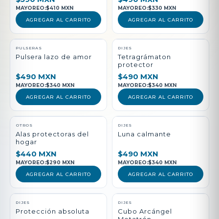
MAYOREO:
$410 MXN
MAYOREO:
$330 MXN
AGREGAR AL CARRITO
AGREGAR AL CARRITO
PULSERAS
DIJES
Pulsera lazo de amor
Tetragrámaton
protector
$490 MXN
$490 MXN
MAYOREO:
$340 MXN
MAYOREO:
$340 MXN
AGREGAR AL CARRITO
AGREGAR AL CARRITO
NUEVO
OTROS
DIJES
Alas protectoras del
Luna calmante
hogar
$440 MXN
$490 MXN
MAYOREO:
$290 MXN
MAYOREO:
$340 MXN
AGREGAR AL CARRITO
AGREGAR AL CARRITO
DIJES
DIJES
Protección absoluta
Cubo Arcángel