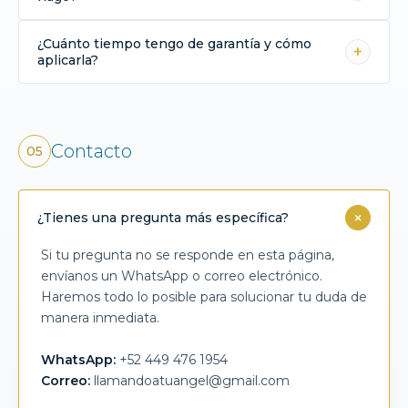
videos y lo resolveremos a la brevedad.
Ponte en contacto con soporte y explica
¿Cuánto tiempo tengo de garantía y cómo
detalladamente tu inconformidad. Adjunta fotos o
+
aplicarla?
videos para poder revisar tu caso y darte
seguimiento.
Tienes 15 días de garantía por defectos de
fabricación directamente con nosotros.
Adicionalmente, tienes 7 días de garantía de
Contacto
05
satisfacción. Si no te gusta tu producto, puedes
devolverlo en las mismas condiciones en las que
fue enviado para recibir un reembolso del valor
+
¿Tienes una pregunta más específica?
pagado. El cliente será responsable de los costos
de envío de retorno y los costos de envío no son
Si tu pregunta no se responde en esta página,
reembolsables.
envíanos un WhatsApp o correo electrónico.
Haremos todo lo posible para solucionar tu duda de
manera inmediata.
WhatsApp:
+52 449 476 1954
Correo:
llamandoatuangel@gmail.com