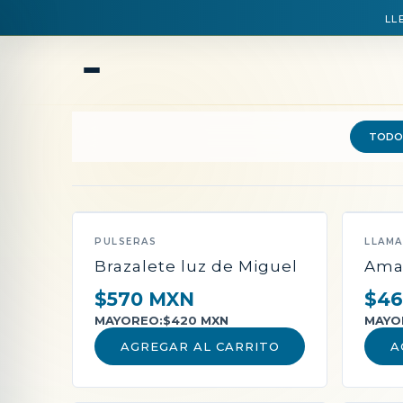
LL
TODO
QUEDAN POCAS PIEZAS
PULSERAS
LLAM
Brazalete luz de Miguel
Ama
$570 MXN
$46
MAYOREO:
$420 MXN
MAYO
AGREGAR AL CARRITO
A