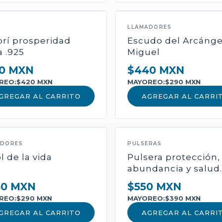
$0 MXN
MAYOREO:
LLAMADORES
-
+
1
AÑ
brí prosperidad
Escudo del Arcánge
a .925
Miguel
0 MXN
$440 MXN
Pago seguro con Mercado
REO:
$420 MXN
MAYOREO:
$290 MXN
GREGAR AL CARRITO
AGREGAR AL CARRI
ADORES
PULSERAS
l de la vida
Pulsera protección,
abundancia y salud.
40 MXN
$550 MXN
REO:
$290 MXN
MAYOREO:
$390 MXN
GREGAR AL CARRITO
AGREGAR AL CARRI