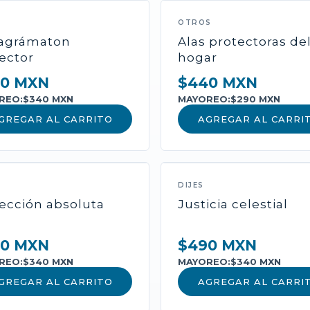
NUEVO
OTROS
ragrámaton
Alas protectoras de
ector
hogar
0 MXN
$440 MXN
REO:
$340 MXN
MAYOREO:
$290 MXN
GREGAR AL CARRITO
AGREGAR AL CARRI
CATEGORÍA
Nombre del P
DIJES
ección absoluta
Justicia celestial
Descripción amplia...
Incluye cofre de los 
0 MXN
$490 MXN
activación.
REO:
$340 MXN
MAYOREO:
$340 MXN
GREGAR AL CARRITO
AGREGAR AL CARRI
$0 MXN