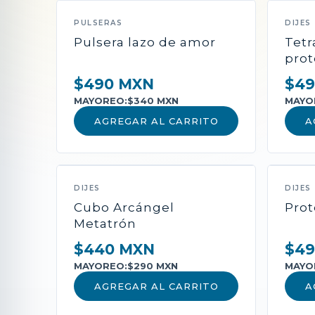
PULSERAS
DIJES
Pulsera lazo de amor
Tet
prot
$490 MXN
$49
MAYOREO:
$340 MXN
MAYO
AGREGAR AL CARRITO
A
DIJES
DIJES
Cubo Arcángel
Prot
Metatrón
$440 MXN
$49
MAYOREO:
$290 MXN
MAYO
AGREGAR AL CARRITO
A