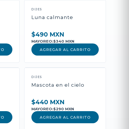
DIJES
l
Luna calmante
$490 MXN
MAYOREO:
$340 MXN
TO
AGREGAR AL CARRITO
roducto
DIJES
Mascota en el cielo
deseos, cadena y oración de
$440 MXN
MAYOREO:
$290 MXN
TO
AGREGAR AL CARRITO