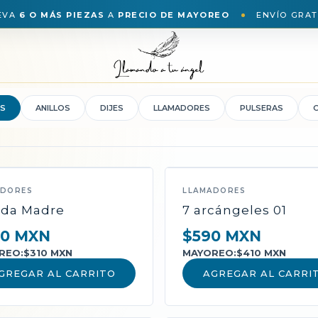
EVA
6 O MÁS PIEZAS
A
PRECIO DE MAYOREO
ENVÍO GRAT
S
ANILLOS
DIJES
LLAMADORES
PULSERAS
ADORES
LLAMADORES
da Madre
7 arcángeles 01
0 MXN
$590 MXN
REO:
$310 MXN
MAYOREO:
$410 MXN
GREGAR AL CARRITO
AGREGAR AL CARRI