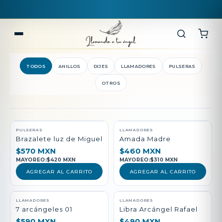
TODOS
ANILLOS
DIJES
LLAMADORES
PULSERAS
OTROS
QUEDAN POCAS PIEZAS
PULSERAS
LLAMADORES
Brazalete luz de Miguel
Amada Madre
$570 MXN
$460 MXN
MAYOREO:
$420 MXN
MAYOREO:
$310 MXN
AGREGAR AL CARRITO
AGREGAR AL CARRITO
LLAMADORES
LLAMADORES
7 arcángeles 01
Libra Arcángel Rafael
$590 MXN
$490 MXN