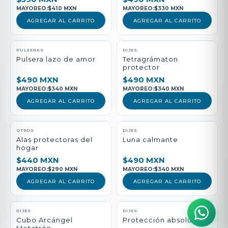
MAYOREO:
$410 MXN
MAYOREO:
$330 MXN
AGREGAR AL CARRITO
AGREGAR AL CARRITO
PULSERAS
DIJES
Pulsera lazo de amor
Tetragrámaton
protector
$490 MXN
$490 MXN
MAYOREO:
$340 MXN
MAYOREO:
$340 MXN
AGREGAR AL CARRITO
AGREGAR AL CARRITO
NUEVO
OTROS
DIJES
Alas protectoras del
Luna calmante
hogar
$440 MXN
$490 MXN
MAYOREO:
$290 MXN
MAYOREO:
$340 MXN
AGREGAR AL CARRITO
AGREGAR AL CARRITO
DIJES
DIJES
Cubo Arcángel
Protección absoluta