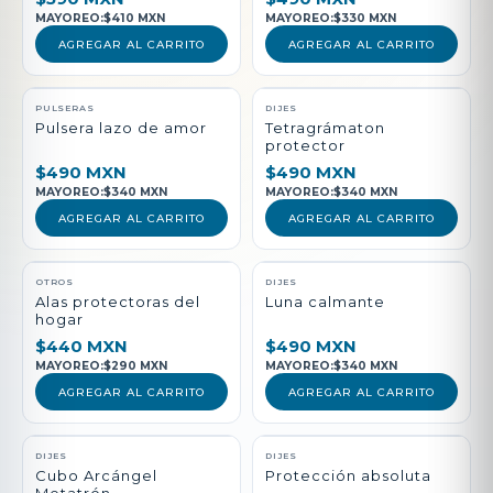
MAYOREO:
$410 MXN
MAYOREO:
$330 MXN
AGREGAR AL CARRITO
AGREGAR AL CARRITO
PULSERAS
DIJES
Pulsera lazo de amor
Tetragrámaton
protector
$490 MXN
$490 MXN
MAYOREO:
$340 MXN
MAYOREO:
$340 MXN
AGREGAR AL CARRITO
AGREGAR AL CARRITO
NUEVO
OTROS
DIJES
Alas protectoras del
Luna calmante
hogar
$440 MXN
$490 MXN
MAYOREO:
$290 MXN
MAYOREO:
$340 MXN
AGREGAR AL CARRITO
AGREGAR AL CARRITO
DIJES
DIJES
Cubo Arcángel
Protección absoluta