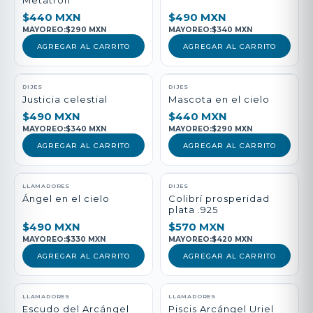
Metatrón
$440 MXN
$490 MXN
MAYOREO:
$290 MXN
MAYOREO:
$340 MXN
AGREGAR AL CARRITO
AGREGAR AL CARRITO
DIJES
DIJES
Justicia celestial
Mascota en el cielo
$490 MXN
$440 MXN
MAYOREO:
$340 MXN
MAYOREO:
$290 MXN
AGREGAR AL CARRITO
AGREGAR AL CARRITO
LLAMADORES
DIJES
Ángel en el cielo
Colibrí prosperidad
plata .925
$490 MXN
$570 MXN
MAYOREO:
$330 MXN
MAYOREO:
$420 MXN
AGREGAR AL CARRITO
AGREGAR AL CARRITO
LLAMADORES
LLAMADORES
Escudo del Arcángel
Piscis Arcángel Uriel