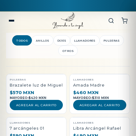
LLEVA 6 O MÁS PIEZAS A PRECIO DE MAYOREO
TODOS
ANILLOS
DIJES
LLAMADORES
PULSERAS
OTROS
QUEDAN POCAS PIEZAS
PULSERAS
LLAMADORES
Brazalete luz de Miguel
Amada Madre
$570 MXN
$460 MXN
MAYOREO:
$420 MXN
MAYOREO:
$310 MXN
AGREGAR AL CARRITO
AGREGAR AL CARRITO
LLAMADORES
LLAMADORES
7 arcángeles 01
Libra Arcángel Rafael
$590 MXN
$490 MXN