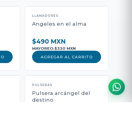
LLAMADORES
Angeles en el alma
$490 MXN
MAYOREO:
$330 MXN
TO
AGREGAR AL CARRITO
PULSERAS
Pulsera arcángel del
destino
$490 MXN
MAYOREO:
$340 MXN
TO
AGREGAR AL CARRITO