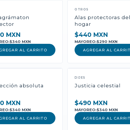
NUEVO
OTROS
ragrámaton
Alas protectoras de
ector
hogar
0 MXN
$440 MXN
REO:
$340 MXN
MAYOREO:
$290 MXN
GREGAR AL CARRITO
AGREGAR AL CARRI
CATEGORÍA
Nombre del P
DIJES
Descripción amplia...
ección absoluta
Justicia celestial
Incluye cofre de los 
activación.
0 MXN
$490 MXN
REO:
$340 MXN
MAYOREO:
$340 MXN
GREGAR AL CARRITO
AGREGAR AL CARRI
$0 MXN
$0 MXN
MAYOREO: