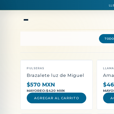
LL
TODO
QUEDAN POCAS PIEZAS
PULSERAS
LLAM
Brazalete luz de Miguel
Ama
$570 MXN
$46
MAYOREO:
$420 MXN
MAYO
AGREGAR AL CARRITO
A