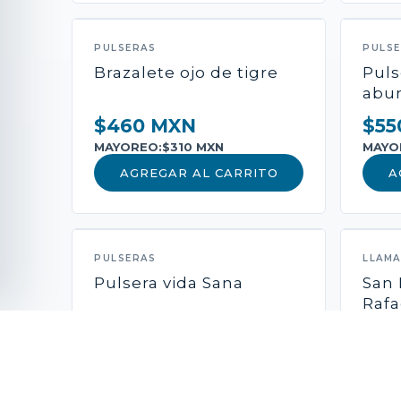
PULSERAS
PULS
Brazalete ojo de tigre
Puls
abun
$460 MXN
$55
MAYOREO:
$310 MXN
MAYO
AGREGAR AL CARRITO
A
PULSERAS
LLAM
Pulsera vida Sana
San 
Rafa
$650 MXN
$57
MAYOREO:
$490 MXN
MAYO
AGREGAR AL CARRITO
A