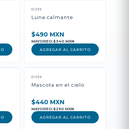
DIJES
l
Luna calmante
$490 MXN
MAYOREO:
$340 MXN
TO
AGREGAR AL CARRITO
roducto
DIJES
Mascota en el cielo
deseos, cadena y oración de
$440 MXN
MAYOREO:
$290 MXN
TO
AGREGAR AL CARRITO