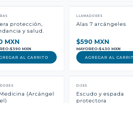
ERAS
LLAMADORES
era protección,
Alas 7 arcángeles
dancia y salud.
0 MXN
$590 MXN
REO:
$390 MXN
MAYOREO:
$430 MXN
GREGAR AL CARRITO
AGREGAR AL CARRI
ADORES
DIJES
Medicina (Arcángel
Escudo y espada
el)
protectora
0 MXN
$490 MXN
REO:
$410 MXN
MAYOREO:
$340 MXN
GREGAR AL CARRITO
AGREGAR AL CARRI