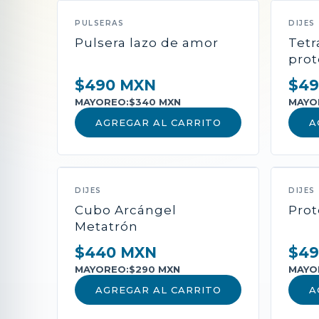
PULSERAS
DIJES
Pulsera lazo de amor
Tet
prot
$490 MXN
$49
MAYOREO:
$340 MXN
MAYO
AGREGAR AL CARRITO
A
DIJES
DIJES
Cubo Arcángel
Prot
Metatrón
$440 MXN
$49
MAYOREO:
$290 MXN
MAYO
AGREGAR AL CARRITO
A