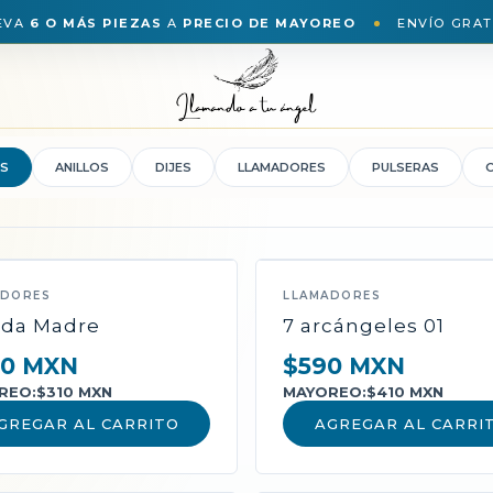
EVA
6 O MÁS PIEZAS
A
PRECIO DE MAYOREO
ENVÍO GRAT
S
ANILLOS
DIJES
LLAMADORES
PULSERAS
ADORES
LLAMADORES
da Madre
7 arcángeles 01
0 MXN
$590 MXN
REO:
$310 MXN
MAYOREO:
$410 MXN
GREGAR AL CARRITO
AGREGAR AL CARRI