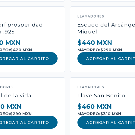
-
+
1
AÑ
LLAMADORES
brí prosperidad
Escudo del Arcánge
a .925
Miguel
Pago seguro con Mercado
0 MXN
$440 MXN
REO:
$420 MXN
MAYOREO:
$290 MXN
GREGAR AL CARRITO
AGREGAR AL CARRI
ADORES
LLAMADORES
l de la vida
Llave San Benito
40 MXN
$460 MXN
REO:
$290 MXN
MAYOREO:
$310 MXN
GREGAR AL CARRITO
AGREGAR AL CARRI