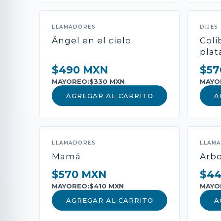
LLAMADORES
DIJES
Ángel en el cielo
Coli
plat
$490 MXN
$57
MAYOREO:
$330 MXN
MAYO
AGREGAR AL CARRITO
A
LLAMADORES
LLAM
Mamá
Arbo
$570 MXN
$4
MAYOREO:
$410 MXN
MAYO
AGREGAR AL CARRITO
A