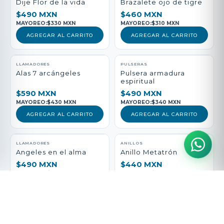
Dije Flor de la vida
Brazalete ojo de tigre
$490 MXN
$460 MXN
MAYOREO:
$330 MXN
MAYOREO:
$310 MXN
AGREGAR AL CARRITO
AGREGAR AL CARRITO
LLAMADORES
PULSERAS
Alas 7 arcángeles
Pulsera armadura
espiritual
$590 MXN
$490 MXN
MAYOREO:
$430 MXN
MAYOREO:
$340 MXN
AGREGAR AL CARRITO
AGREGAR AL CARRITO
LLAMADORES
ANILLOS
Angeles en el alma
Anillo Metatrón
$490 MXN
$440 MXN
MAYOREO:
$330 MXN
MAYOREO:
$290 MXN
AGREGAR AL CARRITO
AGREGAR AL CARRITO
PULSERAS
LLAMADORES
Pulsera vida Sana
San Medicina