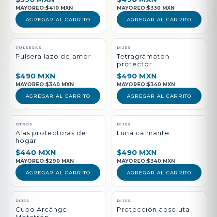
MAYOREO:
$410 MXN
MAYOREO:
$330 MXN
AGREGAR AL CARRITO
AGREGAR AL CARRITO
PULSERAS
DIJES
Pulsera lazo de amor
Tetragrámaton
protector
$490 MXN
$490 MXN
MAYOREO:
$340 MXN
MAYOREO:
$340 MXN
AGREGAR AL CARRITO
AGREGAR AL CARRITO
NUEVO
OTROS
DIJES
Alas protectoras del
Luna calmante
hogar
$440 MXN
$490 MXN
MAYOREO:
$290 MXN
MAYOREO:
$340 MXN
AGREGAR AL CARRITO
AGREGAR AL CARRITO
DIJES
DIJES
Cubo Arcángel
Protección absoluta