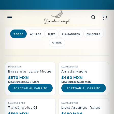
TODOS
ANILLOS
DIJES
LLAMADORES
PULSERAS
OTROS
QUEDAN POCAS PIEZAS
PULSERAS
LLAMADORES
Brazalete luz de Miguel
Amada Madre
$570 MXN
$460 MXN
MAYOREO:
$420 MXN
MAYOREO:
$310 MXN
AGREGAR AL CARRITO
AGREGAR AL CARRITO
LLAMADORES
LLAMADORES
7 arcángeles 01
Libra Arcángel Rafael
$590 MXN
$490 MXN