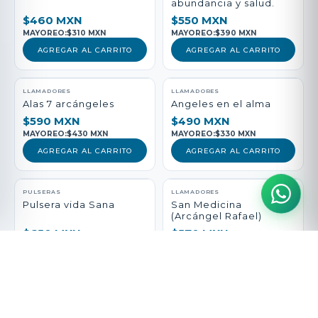
abundancia y salud.
$460 MXN
$550 MXN
MAYOREO:
$310 MXN
MAYOREO:
$390 MXN
AGREGAR AL CARRITO
AGREGAR AL CARRITO
LLAMADORES
LLAMADORES
Alas 7 arcángeles
Angeles en el alma
$590 MXN
$490 MXN
MAYOREO:
$430 MXN
MAYOREO:
$330 MXN
AGREGAR AL CARRITO
AGREGAR AL CARRITO
PULSERAS
LLAMADORES
Pulsera vida Sana
San Medicina
(Arcángel Rafael)
$650 MXN
$570 MXN
MAYOREO:
$490 MXN
MAYOREO:
$410 MXN
AGREGAR AL CARRITO
AGREGAR AL CARRITO
DIJES
PULSERAS
Escudo y espada
Pulsera arcángel del