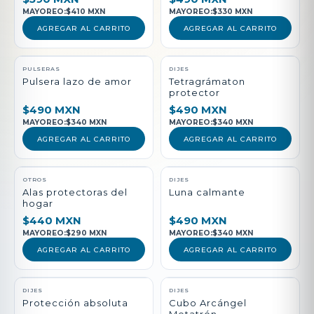
MAYOREO:
$410 MXN
MAYOREO:
$330 MXN
AGREGAR AL CARRITO
AGREGAR AL CARRITO
PULSERAS
DIJES
Pulsera lazo de amor
Tetragrámaton
protector
$490 MXN
$490 MXN
MAYOREO:
$340 MXN
MAYOREO:
$340 MXN
AGREGAR AL CARRITO
AGREGAR AL CARRITO
NUEVO
OTROS
DIJES
Alas protectoras del
Luna calmante
hogar
$440 MXN
$490 MXN
MAYOREO:
$290 MXN
MAYOREO:
$340 MXN
AGREGAR AL CARRITO
AGREGAR AL CARRITO
DIJES
DIJES
Protección absoluta
Cubo Arcángel