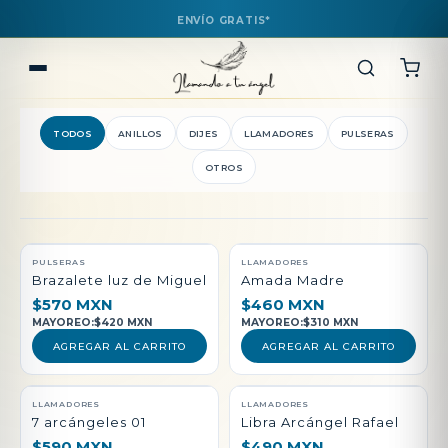
ENVÍO GRATIS*
TODOS
ANILLOS
DIJES
LLAMADORES
PULSERAS
OTROS
QUEDAN POCAS PIEZAS
PULSERAS
LLAMADORES
Brazalete luz de Miguel
Amada Madre
$570 MXN
$460 MXN
MAYOREO:
$420 MXN
MAYOREO:
$310 MXN
AGREGAR AL CARRITO
AGREGAR AL CARRITO
LLAMADORES
LLAMADORES
7 arcángeles 01
Libra Arcángel Rafael
$590 MXN
$490 MXN