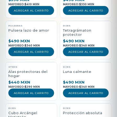
MAYOREO:
$410 MXN
MAYOREO:
$330 MXN
AGREGAR AL CARRITO
AGREGAR AL CARRITO
PULSERAS
DIJES
Pulsera lazo de amor
Tetragrámaton
protector
$490 MXN
$490 MXN
MAYOREO:
$340 MXN
MAYOREO:
$340 MXN
AGREGAR AL CARRITO
AGREGAR AL CARRITO
NUEVO
OTROS
DIJES
Alas protectoras del
Luna calmante
hogar
$440 MXN
$490 MXN
MAYOREO:
$290 MXN
MAYOREO:
$340 MXN
AGREGAR AL CARRITO
AGREGAR AL CARRITO
DIJES
DIJES
Cubo Arcángel
Protección absoluta