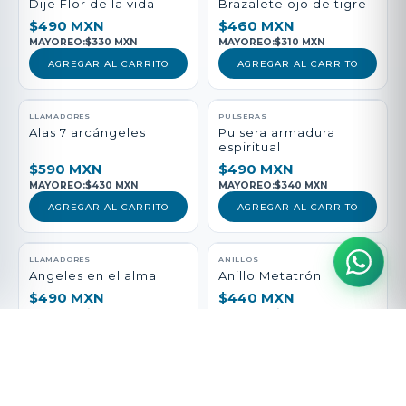
Dije Flor de la vida
Brazalete ojo de tigre
$490 MXN
$460 MXN
MAYOREO:
$330 MXN
MAYOREO:
$310 MXN
AGREGAR AL CARRITO
AGREGAR AL CARRITO
LLAMADORES
PULSERAS
Alas 7 arcángeles
Pulsera armadura
espiritual
$590 MXN
$490 MXN
MAYOREO:
$430 MXN
MAYOREO:
$340 MXN
AGREGAR AL CARRITO
AGREGAR AL CARRITO
LLAMADORES
ANILLOS
Angeles en el alma
Anillo Metatrón
$490 MXN
$440 MXN
MAYOREO:
$330 MXN
MAYOREO:
$290 MXN
AGREGAR AL CARRITO
AGREGAR AL CARRITO
PULSERAS
LLAMADORES
Pulsera vida Sana
San Medicina