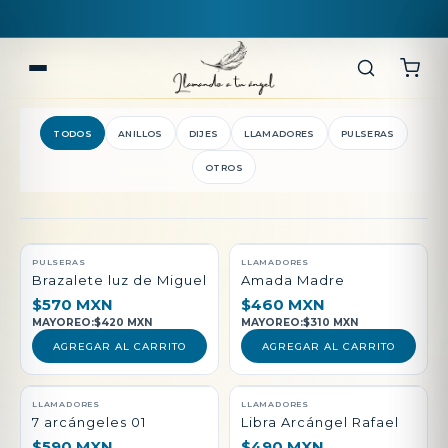
ENVÍO GRATIS*
TODOS
ANILLOS
DIJES
LLAMADORES
PULSERAS
OTROS
QUEDAN POCAS PIEZAS
PULSERAS
LLAMADORES
Brazalete luz de Miguel
Amada Madre
$570 MXN
$460 MXN
MAYOREO:
$420 MXN
MAYOREO:
$310 MXN
AGREGAR AL CARRITO
AGREGAR AL CARRITO
LLAMADORES
LLAMADORES
7 arcángeles 01
Libra Arcángel Rafael
$590 MXN
$490 MXN